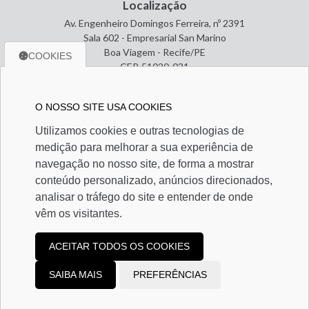
Localização
Av. Engenheiro Domingos Ferreira, nº 2391
Sala 602 - Empresarial San Marino
Boa Viagem - Recife/PE
COOKIES
CEP. 51020-031
O NOSSO SITE USA COOKIES
Entre em contato
Utilizamos cookies e outras tecnologias de
(81) 3465-1784
medição para melhorar a sua experiência de
(81) 3465-1784
miguelarcanjo@contabilservice.cnt.br
navegação no nosso site, de forma a mostrar
conteúdo personalizado, anúncios direcionados,
analisar o tráfego do site e entender de onde
Redes Sociais
vêm os visitantes.
ACEITAR TODOS OS COOKIES
SAIBA MAIS
PREFERÊNCIAS
2026 Contábil Service | Desenvolvido por
Sitecontabil
|