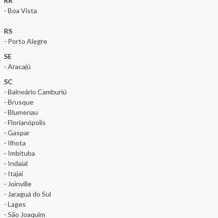
RR
- Boa Vista
RS
- Porto Alegre
SE
- Aracajú
SC
- Balneário Camburiú
- Brusque
- Blumenau
- Florianópolis
- Gaspar
- Ilhota
- Imbituba
- Indaial
- Itajaí
- Joinville
- Jaraguá do Sul
- Lages
- São Joaquim