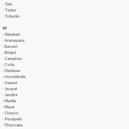
- Taió
- Timbó
- Tubarão
SP
- Alambari
- Araraquara
- Barueri
- Birigui
- Campinas
- Cotia
- Diadema
- Hortolândia
- Itapevi
- Jacareí
- Jandira
- Marília
- Mauá
- Osasco
- Penápolis
- Piracicaba