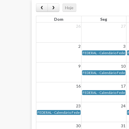
Hoje
Dom
Seg
26
27
2
3
FEDERAL - Calendário Federal 
F
9
10
FEDERAL - Calendário Federal 
16
17
FEDERAL - Calendário Federal 
23
24
FEDERAL - Calendário Federal - Data de vencimento: Dia 2
F
30
31