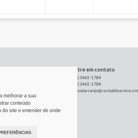
- Data de vencimento: Dia 31/08/2026 - Segunda-feira
zação
Entre em contato
nheiro Domingos Ferreira, nº 2391
(81) 3465-1784
 - Empresarial San Marino
(81) 3465-1784
em - Recife/PE
miguelarcanjo@contabilservice.cnt
a melhorar a sua
020-031
strar conteúdo
o do site e entender de onde
PREFERÊNCIAS