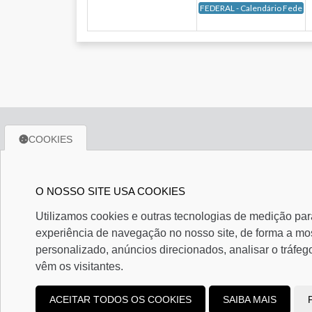
FEDERAL - Calendário Federal 
COOKIES
Links Úteis
Locali
Agendas de Obrigações
Av. Enge
Certidões Negativas
Sala 602
O NOSSO SITE USA COOKIES
Tabelas Práticas
Boa Viag
Utilizamos cookies e outras tecnologias de medição par
Formulários Diversos
CEP. 51
experiência de navegação no nosso site, de forma a mo
Facilitador Contábil
Modelos de Documentos
personalizado, anúncios direcionados, analisar o tráfeg
Links Úteis
vêm os visitantes.
ACEITAR TODOS OS COOKIES
SAIBA MAIS