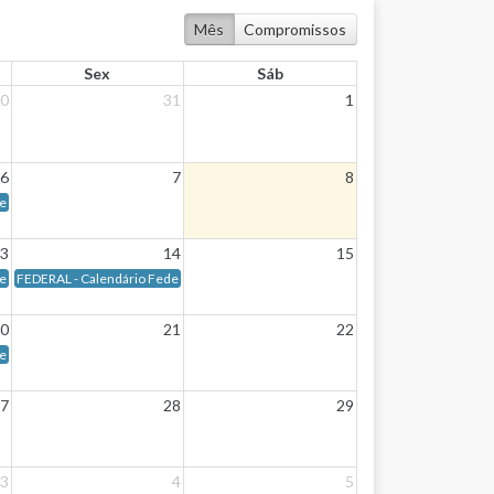
Mês
Compromissos
Sex
Sáb
0
31
1
6
7
8
 05/08/2026 - Quarta-feira
ral - Data de vencimento: Dia 06/08/2026 - Quinta-feira
3
14
15
ral - Data de vencimento: Dia 13/08/2026 - Quinta-feira
FEDERAL - Calendário Federal - Data de vencimento: Dia 14/08/2026 - Sexta-feira
0
21
22
ral - Data de vencimento: Dia 20/08/2026 - Quinta-feira
7
28
29
3
4
5