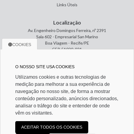
Links Úteis
Localização
Av. Engenheiro Domingos Ferreira, nº 2391
Sala 602 - Empresarial San Marino
Boa Viagem - Recife/PE
COOKIES
CEP. 51020-031
O NOSSO SITE USA COOKIES
Entre em contato
Utilizamos cookies e outras tecnologias de
(81) 3465-1784
medição para melhorar a sua experiência de
(81) 3465-1784
miguelarcanjo@contabilservice.cnt.br
navegação no nosso site, de forma a mostrar
conteúdo personalizado, anúncios direcionados,
analisar o tráfego do site e entender de onde
Redes Sociais
vêm os visitantes.
ACEITAR TODOS OS COOKIES